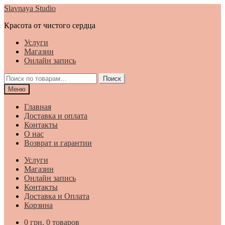
Перейти
Перейти
Slavnaya Studio
к
к
Красота от чистого сердца
навигации
содержимому
Услуги
Магазин
Онлайн запись
Искать:
Поиск
Меню
Главная
Доставка и оплата
Контакты
О нас
Возврат и гарантии
Услуги
Магазин
Онлайн запись
Контакты
Доставка и Оплата
Корзина
0
грн.
0 товаров