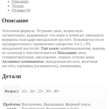
миндальной
Описание
кислотой
Детали
Mandelic
Отзывы (0)
Acid
3-
Описание
in-
1
Усиленная формула. Устраняет акне, возрастную
Serum
пигментацию, выравнивает тон кожи и помогает уменьшить
Vivant
морщины благодаря миндальной кислоте. Назначается после
Skin
предварительного применения сыворотки 3-в-1 с 8%
Care
миндальной кислотой.
Тип кожи:
комбинированная, жирная,
не склонная к чувствительности
Показания:
акне,
гиперпигментация, омоложение, темные оттенки кожи
Активные компоненты:
миндальная кислота, молочная
кислота, карбамид (увлажнитель), ниацинамид
Детали
Возраст
35+, 20+, 25+, 30+, 40+
Проблема
Воспаление, Высыпания, Жирный блеск,
кожи
Пигментация, Расширенные поры