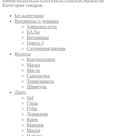
Категории товаров
Без категории
Витамины и добавки
Амінокислоти
БАДы
Витамины
Омега-3
Схуднення/дренаж
Волосы
Кондиционер
Маска
Масло
Сыворотка
Термозащита
Шампунь
Лицо
Spf
Глаза
Губы
Демакияж
Крем
Макияж
Маски
Наборы