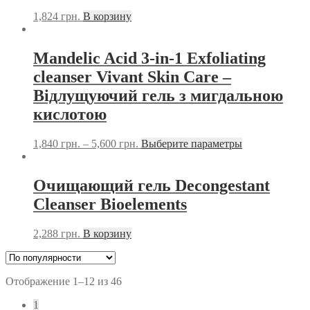
1,824
грн.
В корзину
Mandelic Acid 3-in-1 Exfoliating
cleanser Vivant Skin Care –
Відлущуючий гель з мигдальною
кислотою
1,840
грн.
–
5,600
грн.
Выберите параметры
Очищающий гель Decongestant
Cleanser Bioelements
2,288
грн.
В корзину
Отображение 1–12 из 46
1