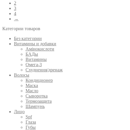
2
3
4
→
Категории товаров
Без категории
Витамины и добавки
Амінокислоти
БАДы
Витамины
Омега-3
Схуднення/дренаж
Волосы
Кондиционер
Маска
Масло
Сыворотка
Термозащита
Шампунь
Лицо
Spf
Глаза
Губы