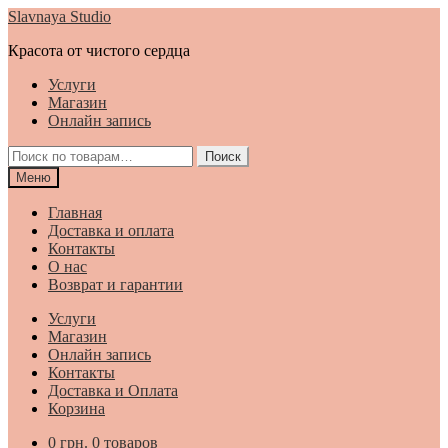
Перейти
Перейти
Slavnaya Studio
к
к
Красота от чистого сердца
навигации
содержимому
Услуги
Магазин
Онлайн запись
Искать:
Поиск
Меню
Главная
Доставка и оплата
Контакты
О нас
Возврат и гарантии
Услуги
Магазин
Онлайн запись
Контакты
Доставка и Оплата
Корзина
0
грн.
0 товаров