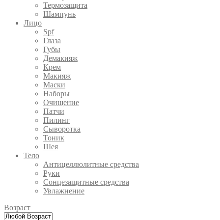
Термозащита
Шампунь
Лицо
Spf
Глаза
Губы
Демакияж
Крем
Макияж
Маски
Наборы
Очищение
Патчи
Пилинг
Сыворотка
Тоник
Шея
Тело
Антицеллюлитные средства
Руки
Сонцезащитные средства
Увлажнение
Возраст