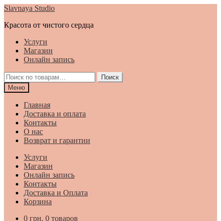
Перейти
Перейти
Slavnaya Studio
к
к
Красота от чистого сердца
навигации
содержимому
Услуги
Магазин
Онлайн запись
Искать:
Поиск
Меню
Главная
Доставка и оплата
Контакты
О нас
Возврат и гарантии
Услуги
Магазин
Онлайн запись
Контакты
Доставка и Оплата
Корзина
0
грн.
0 товаров