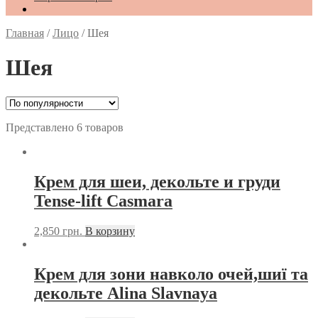
Главная
/
Лицо
/
Шея
Шея
Представлено 6 товаров
Крем для шеи, декольте и груди
Tense-lift Casmara
2,850
грн.
В корзину
Крем для зони навколо очей,шиї та
декольте Alina Slavnaya