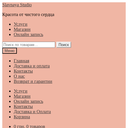
Перейти
Перейти
Slavnaya Studio
к
к
Красота от чистого сердца
навигации
содержимому
Услуги
Магазин
Онлайн запись
Искать:
Поиск
Меню
Главная
Доставка и оплата
Контакты
О нас
Возврат и гарантии
Услуги
Магазин
Онлайн запись
Контакты
Доставка и Оплата
Корзина
0
грн.
0 товаров