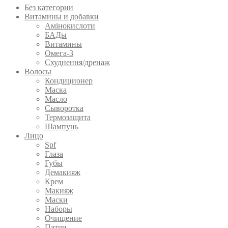
Без категории
Витамины и добавки
Амінокислоти
БАДы
Витамины
Омега-3
Схуднення/дренаж
Волосы
Кондиционер
Маска
Масло
Сыворотка
Термозащита
Шампунь
Лицо
Spf
Глаза
Губы
Демакияж
Крем
Макияж
Маски
Наборы
Очищение
Патчи