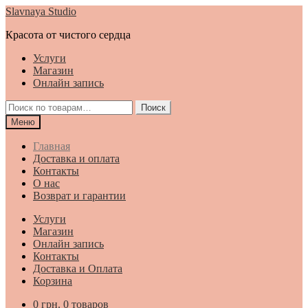
Перейти
Перейти
Slavnaya Studio
к
к
Красота от чистого сердца
навигации
содержимому
Услуги
Магазин
Онлайн запись
Искать:
Поиск
Меню
Главная
Доставка и оплата
Контакты
О нас
Возврат и гарантии
Услуги
Магазин
Онлайн запись
Контакты
Доставка и Оплата
Корзина
0
грн.
0 товаров