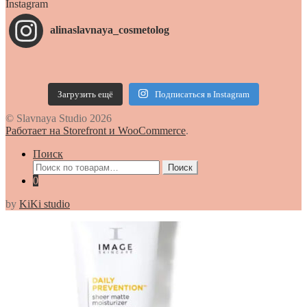
Instagram
alinaslavnaya_cosmetolog
Загрузить ещё
Подписаться в Instagram
© Slavnaya Studio 2026
Работает на Storefront и WooCommerce
.
Поиск
Искать:
Поиск
0
by
KiKi studio