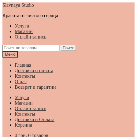
Перейти
Перейти
Slavnaya Studio
к
к
Красота от чистого сердца
навигации
содержимому
Услуги
Магазин
Онлайн запись
Искать:
Поиск
Меню
Главная
Доставка и оплата
Контакты
О нас
Возврат и гарантии
Услуги
Магазин
Онлайн запись
Контакты
Доставка и Оплата
Корзина
0
грн.
0 товаров