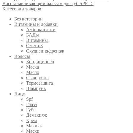
Восстанавливающий бальзам для губ SPF 15
Категории товаров
Без категории
Витамины и добавки
Амінокислоти
БАДы
Витамины
Омега-3
Схуднення/дренаж
Волосы
Кондиционер
Маска
Масло
Сыворотка
Термозащита
Шампунь
Лицо
Spf
Глаза
Губы
Демакияж
Крем
Макияж
Маски