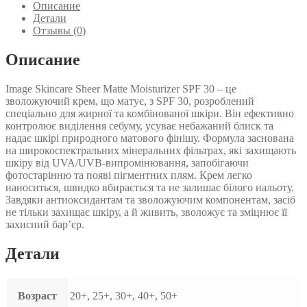
КРЕМ
Описание
SPF
Детали
30
Отзывы (0)
IMAGE
SKINCARE
Описание
SHEER
МATTE
Image Skincare Sheer Matte Moisturizer SPF 30 – це
MOISTURIZER
зволожуючий крем, що матує, з SPF 30, розроблений
SPF
спеціально для жирної та комбінованої шкіри. Він ефективно
30
контролює виділення себуму, усуває небажаний блиск та
надає шкірі природного матового фінішу. Формула заснована
на широкоспектральних мінеральних фільтрах, які захищають
шкіру від UVA/UVB-випромінювання, запобігаючи
фотостарінню та появі пігментних плям. Крем легко
наноситься, швидко вбирається та не залишає білого нальоту.
Завдяки антиоксидантам та зволожуючим компонентам, засіб
не тільки захищає шкіру, а й живить, зволожує та зміцнює її
захисний бар’єр.
Детали
Возраст
20+, 25+, 30+, 40+, 50+