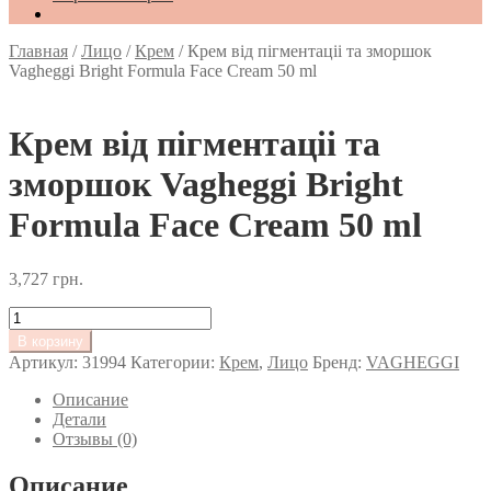
Главная
/
Лицо
/
Крем
/
Крем від пігментаціі та зморшок
Vagheggi Bright Formula Face Cream 50 ml
Крем від пігментаціі та
зморшок Vagheggi Bright
Formula Face Cream 50 ml
3,727
грн.
Количество
товара
В корзину
Крем
Артикул:
31994
Категории:
Крем
,
Лицо
Бренд:
VAGHEGGI
від
пігментаціі
Описание
та
Детали
зморшок
Отзывы (0)
Vagheggi
Bright
Описание