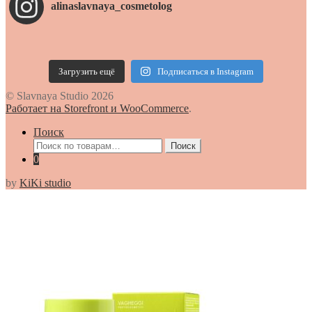
alinaslavnaya_cosmetolog
Загрузить ещё
Подписаться в Instagram
© Slavnaya Studio 2026
Работает на Storefront и WooCommerce
.
Поиск
Искать:
Поиск
0
by
KiKi studio