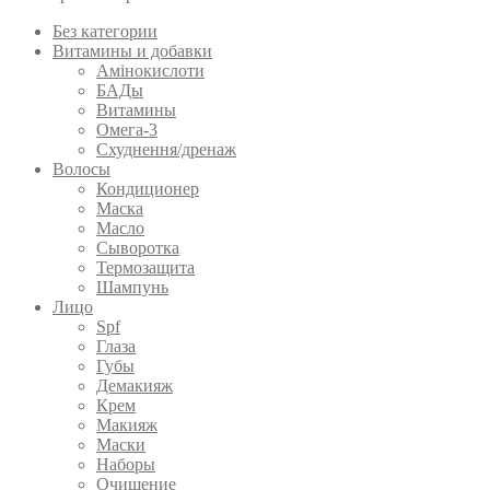
Без категории
Витамины и добавки
Амінокислоти
БАДы
Витамины
Омега-3
Схуднення/дренаж
Волосы
Кондиционер
Маска
Масло
Сыворотка
Термозащита
Шампунь
Лицо
Spf
Глаза
Губы
Демакияж
Крем
Макияж
Маски
Наборы
Очищение