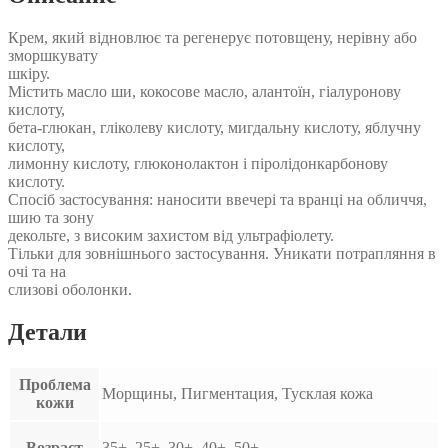
Formula
Face
Крем, який відновлює та регенерує потовщену, нерівну або
Cream
зморшкувату
50
шкіру.
ml
Містить масло ши, кокосове масло, алантоїн, гіалуронову
кислоту,
бета-глюкан, гліколеву кислоту, мигдальну кислоту, яблучну
кислоту,
лимонну кислоту, глюконолактон і піролідонкарбонову
кислоту.
Спосіб застосування: наносити ввечері та вранці на обличчя,
шию та зону
декольте, з високим захистом від ультрафіолету.
Тільки для зовнішнього застосування. Уникати потрапляння в
очі та на
слизові оболонки.
Детали
Проблема
Морщины, Пигментация, Тусклая кожа
кожи
Возраст
35+, 25+, 30+, 40+, 50+