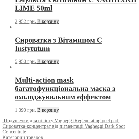
LIME 50ml
2,952
грн.
В корзину
Сироватка з Вітамином С
Instytutum
5,950
грн.
В корзину
Multi-action mask
багатофункціональна маска з
охолоджувальним єффектом
1,390
грн.
В корзину
Подушечки для пілінгу Vaghegg iRegenerating peel pad
Сироватка-концентрат від пігментаціі Vagheggi Dark Spot
Concentrate
Категории товаров