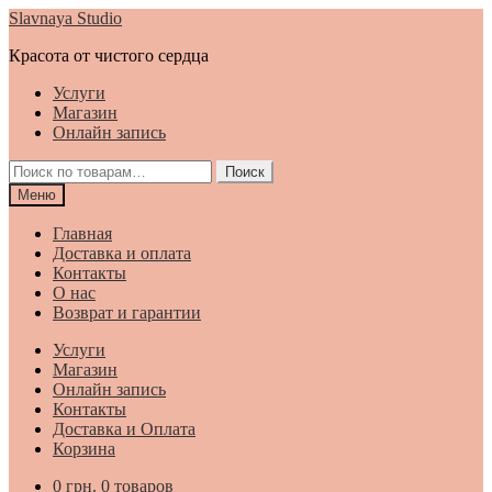
Перейти
Перейти
Slavnaya Studio
к
к
Красота от чистого сердца
навигации
содержимому
Услуги
Магазин
Онлайн запись
Искать:
Поиск
Меню
Главная
Доставка и оплата
Контакты
О нас
Возврат и гарантии
Услуги
Магазин
Онлайн запись
Контакты
Доставка и Оплата
Корзина
0
грн.
0 товаров