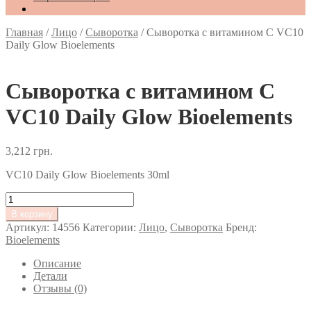
Главная
/
Лицо
/
Сыворотка
/
Сыворотка с витамином С VC10
Daily Glow Bioelements
Сыворотка с витамином С
VC10 Daily Glow Bioelements
3,212
грн.
VC10 Daily Glow Bioelements 30ml
Количество
товара
В корзину
Сыворотка
Артикул:
14556
Категории:
Лицо
,
Сыворотка
Бренд:
с
Bioelements
витамином
С
Описание
VC10
Детали
Daily
Отзывы (0)
Glow
Bioelements