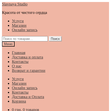
Перейти
Перейти
Slavnaya Studio
к
к
Красота от чистого сердца
навигации
содержимому
Услуги
Магазин
Онлайн запись
Искать:
Поиск
Меню
Главная
Доставка и оплата
Контакты
О нас
Возврат и гарантии
Услуги
Магазин
Онлайн запись
Контакты
Доставка и Оплата
Корзина
0
грн.
0 товаров