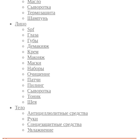
Масло
Сыворотка
Термозащита
Шампунь
Лицо
Spf
Глаза
Губы
Демакияж
Крем
Макияж
Маски
Наборы
Очищение
Патчи
Пилинг
Сыворотка
Тоник
Шея
Тело
Антицеллюлитные средства
Руки
Сонцезащитные средства
Увлажнение