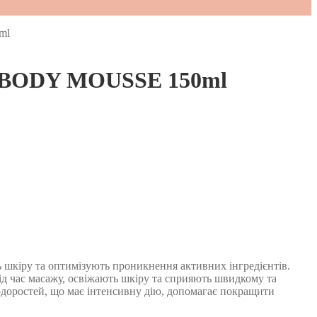
ml
 BODY MOUSSE 150ml
ь шкіру та оптимізують проникнення активних інгредієнтів.
ід час масажу, освіжають шкіру та сприяють швидкому та
одоростей, що має інтенсивну дію, допомагає покращити