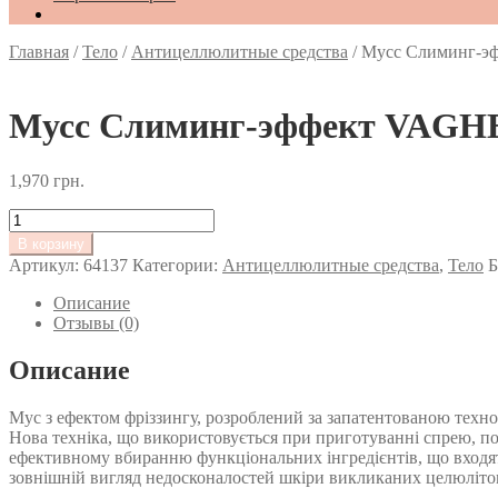
Главная
/
Тело
/
Антицеллюлитные средства
/
Мусс Слиминг-
Мусс Слиминг-эффект VAG
1,970
грн.
Количество
товара
В корзину
Мусс
Артикул:
64137
Категории:
Антицеллюлитные средства
,
Тело
Б
Слиминг-
эффект
Описание
VAGHEGGI
Отзывы (0)
SINECELL
SPARKLING
Описание
BODY
MOUSSE
Мус з ефектом фріззингу, розроблений за запатентованою техно
150ml
Нова техніка, що використовується при приготуванні спрею, п
ефективному вбиранню функціональних інгредієнтів, що входят
зовнішній вигляд недосконалостей шкіри викликаних целюліт