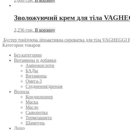
2,000
грн.
В корзину
Зволожуючий крем для тіла VAGH
2,236
грн.
В корзину
Бустер тонізуюча ліпоактивна сироватка для тіла VAGHEGG
Категории товаров
Без категории
Витамины и добавки
Амінокислоти
БАДы
Витамины
Омега-3
Схуднення/дренаж
Волосы
Кондиционер
Маска
Масло
Сыворотка
Термозащита
Шампунь
Лицо