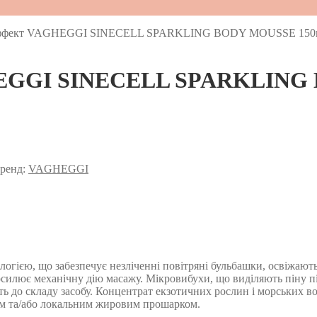
эффект VAGHEGGI SINECELL SPARKLING BODY MOUSSE 150
HEGGI SINECELL SPARKLING
ренд:
VAGHEGGI
логією, що забезпечує незліченні повітряні бульбашки, освіжают
осилює механічну дію масажу. Мікровибухи, що виділяють піну п
ь до складу засобу. Концентрат екзотичних рослин і морських в
ом та/або локальним жировим прошарком.