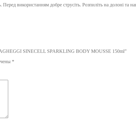
. Перед використанням добре струсіть. Розпиліть на долоні та н
фект VAGHEGGI SINECELL SPARKLING BODY MOUSSE 150ml”
ечены
*