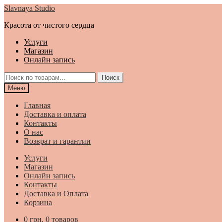
Перейти
Перейти
Slavnaya Studio
к
к
Красота от чистого сердца
навигации
содержимому
Услуги
Магазин
Онлайн запись
Искать:
Поиск
Меню
Главная
Доставка и оплата
Контакты
О нас
Возврат и гарантии
Услуги
Магазин
Онлайн запись
Контакты
Доставка и Оплата
Корзина
0
грн.
0 товаров