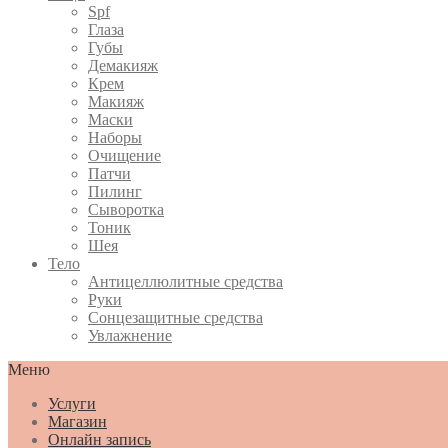
Spf
Глаза
Губы
Демакияж
Крем
Макияж
Маски
Наборы
Очищение
Патчи
Пилинг
Сыворотка
Тоник
Шея
Тело
Антицеллюлитные средства
Руки
Сонцезащитные средства
Увлажнение
Меню
Услуги
Магазин
Онлайн запись