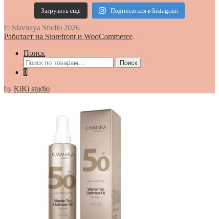
Загрузить ещё
Подписаться в Instagram
© Slavnaya Studio 2026
Работает на Storefront и WooCommerce
.
Поиск
Искать:
Поиск
0
by
KiKi studio