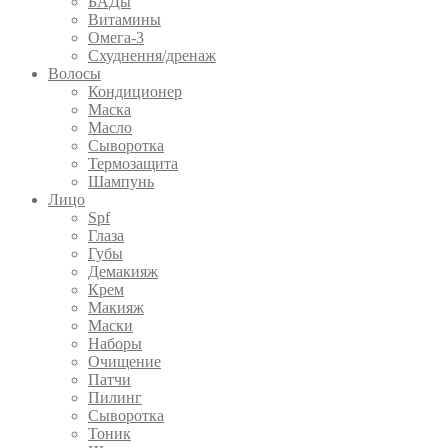
БАДы
Витамины
Омега-3
Схуднення/дренаж
Волосы
Кондиционер
Маска
Масло
Сыворотка
Термозащита
Шампунь
Лицо
Spf
Глаза
Губы
Демакияж
Крем
Макияж
Маски
Наборы
Очищение
Патчи
Пилинг
Сыворотка
Тоник