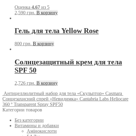
Оценка
4.67
из 5
2,590
грн.
В корзину
Гель для тела Yellow Rose
800
грн.
В корзину
Солнцезащитный крем для тела
SPF 50
2,726
грн.
В корзину
Антицеллюлитный набор для тела «Скульптор» Casmara
Сонцезахисний спрей «Невидимка» Cantabria Labs Heliocare
360 ​​º Transparent Spray SPF50
Категории товаров
Без категории
Витамины и добавки
Амінокислоти