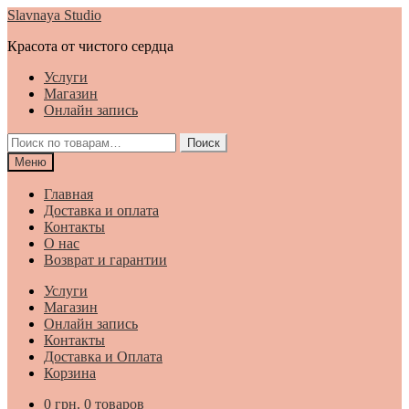
Перейти
Перейти
Slavnaya Studio
к
к
Красота от чистого сердца
навигации
содержимому
Услуги
Магазин
Онлайн запись
Искать:
Поиск
Меню
Главная
Доставка и оплата
Контакты
О нас
Возврат и гарантии
Услуги
Магазин
Онлайн запись
Контакты
Доставка и Оплата
Корзина
0
грн.
0 товаров