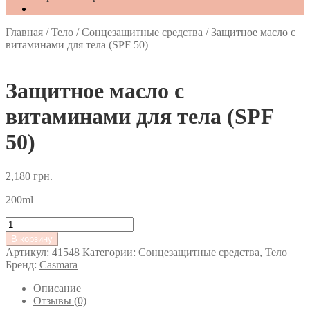
Главная
/
Тело
/
Сонцезащитные средства
/
Защитное масло с
витаминами для тела (SPF 50)
Защитное масло с
витаминами для тела (SPF
50)
2,180
грн.
200ml
Количество
товара
В корзину
Защитное
Артикул:
41548
Категории:
Сонцезащитные средства
,
Тело
масло
Бренд:
Casmara
с
витаминами
Описание
для
Отзывы (0)
тела