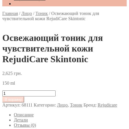
Главная
/
Лицо
/
Тоник
/
Освежающий тоник для
чувствительной кожи RejudiCare Skintonic
Освежающий тоник для
чувствительной кожи
RejudiCare Skintonic
2,625
грн.
150 ml
Количество
товара
В корзину
Освежающий
Артикул:
68111
Категории:
Лицо
,
Тоник
Бренд:
Rejudicare
тоник
для
Описание
чувствительной
Детали
кожи
Отзывы (0)
RejudiCare