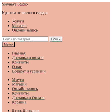
Перейти
Перейти
Slavnaya Studio
к
к
Красота от чистого сердца
навигации
содержимому
Услуги
Магазин
Онлайн запись
Искать:
Поиск
Меню
Главная
Доставка и оплата
Контакты
О нас
Возврат и гарантии
Услуги
Магазин
Онлайн запись
Контакты
Доставка и Оплата
Корзина
0
грн.
0 товаров