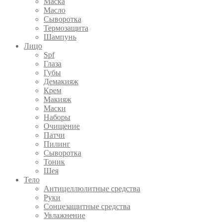
Маска
Масло
Сыворотка
Термозащита
Шампунь
Лицо
Spf
Глаза
Губы
Демакияж
Крем
Макияж
Маски
Наборы
Очищение
Патчи
Пилинг
Сыворотка
Тоник
Шея
Тело
Антицеллюлитные средства
Руки
Сонцезащитные средства
Увлажнение