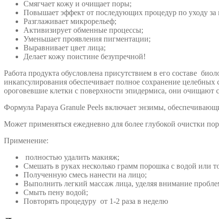
Смягчает кожу и очищает поры;
Повышает эффект от последующих процедур по уходу за 
Разглаживает микрорельеф;
Активизирует обменные процессы;
Уменьшает проявления пигментации;
Выравнивает цвет лица;
Делает кожу поистине безупречной!
Работа продукта обусловлена присутствием в его составе био
инкапсулирования обеспечивает полное сохранение целебных с
ороговевшие клетки с поверхности эпидермиса, они очищают с
Формула Papaya Granule Peels включает энзимы, обеспечиваю
Может применяться ежедневно для более глубокой очистки пор
Применение:
полностью удалить макияж;
Смешать в руках несколько грамм порошка с водой или т
Полученную смесь нанести на лицо;
Выполнить легкий массаж лица, уделяя внимание пробл
Смыть пену водой;
Повторять процедуру от 1-2 раза в неделю