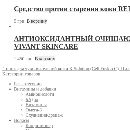
Средство против старения кожи 
5
грн.
В корзину
АНТИОКСИДАНТНЫЙ ОЧИЩАЮЩИ
VIVANT SKINCARE
1,450
грн.
В корзину
Тоник для чувствительной кожи К Solution (Cell Fusion C)
Пили
Категории товаров
Без категории
Витамины и добавки
Амінокислоти
БАДы
Витамины
Омега-3
Схуднення/дренаж
Волосы
Кондиционер