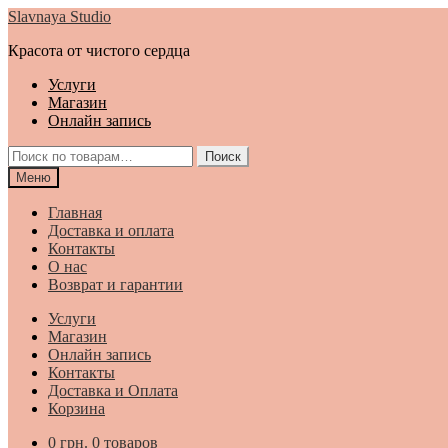
Перейти
Перейти
Slavnaya Studio
к
к
Красота от чистого сердца
навигации
содержимому
Услуги
Магазин
Онлайн запись
Искать:
Поиск
Меню
Главная
Доставка и оплата
Контакты
О нас
Возврат и гарантии
Услуги
Магазин
Онлайн запись
Контакты
Доставка и Оплата
Корзина
0
грн.
0 товаров