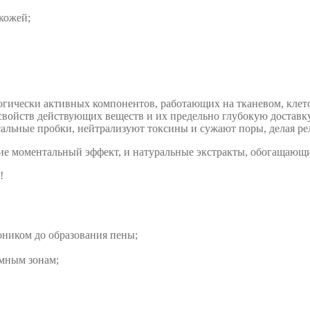
кожей;
логически активных компонентов, работающих на тканевом, кле
войств действующих веществ и их предельно глубокую доставку
альные пробки, нейтрализуют токсины и сужают поры, делая ре
щие моментальный эффект, и натуральные экстракты, обогащаю
!
оником до образования пены;
емным зонам;