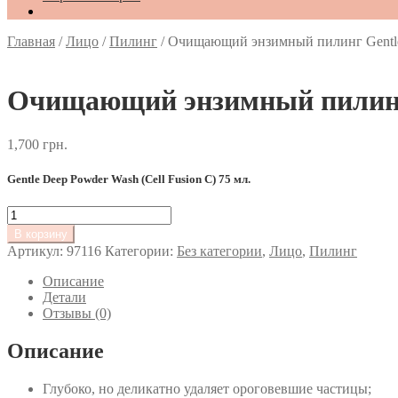
Главная
/
Лицо
/
Пилинг
/
Очищающий энзимный пилинг Gentle 
Очищающий энзимный пилинг G
1,700
грн.
Gentle Deep Powder Wash (Cell Fusion C) 75 мл.
Количество
товара
В корзину
Очищающий
Артикул:
97116
Категории:
Без категории
,
Лицо
,
Пилинг
энзимный
пилинг
Описание
Gentle
Детали
Deep
Отзывы (0)
Powder
Wash
Описание
(Cell
Fusion
Глубоко, но деликатно удаляет ороговевшие частицы;
C)