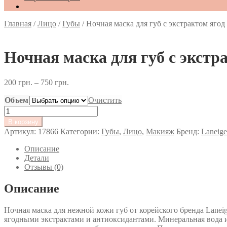
Главная
/
Лицо
/
Губы
/
Ночная маска для губ с экстрактом 
Ночная маска для губ с эк
200
грн.
–
750
грн.
Объем
Очистить
Количество
товара
В корзину
Ночная
Артикул:
17866
Категории:
Губы
,
Лицо
,
Макияж
Бренд:
Laneige
маска
для
Описание
губ
Детали
с
Отзывы (0)
экстрактом
ягод
Описание
LANEIGE
LIP
Ночная маска для нежной кожи губ от корейского бренда Lane
SLEEPING
ягодными экстрактами и антиоксидантами. Минеральная вода и
MASK