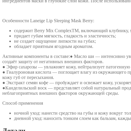
ингредиентов маски в глубокие слои кожи. После использовани
BERRY
Особенности Laneige Lip Sleeping Mask Berry:
содержит Berry Mix ComplexTM, включающий клубнику, м
придает губам мягкость, гладкость и эластичность;
не создает ощущение липкости на губах;
обладает приятным ягодным ароматом.
Активные компоненты в составе:● Масло ши — интенсивно увла
создаёт защиту от негативных внешних факторов.
● Эфир сахарозы — увлажняет кожу, нейтрализует патогенную
● Гиалуроновая кислота — поглощает влагу из окружающего пр
кожу губ от пересыхания.
● Экстракт семян кофе — пробуждает и освежает кожу, ускоря
●Канделильский воск — представляет собой натуральный продук
неблагоприятных внешних факторов окружающей среды.
Способ применения
ночной уход: нанести средство на губы и кожу вокруг тол
дневной уход: наносить тонким слоем как бальзам, каждый
Детали