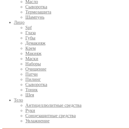
Масло
Сыворотка
Термозащита
Шампунь
Лицо
Spf
Глаза
Губы
Демакияж
Крем
Макияж
Маски
Наборы
Очищение
Патчи
Пилинг
Сыворотка
Тоник
Шея
Тело
Антицеллюлитные средства
Руки
Сонцезащитные средства
Увлажнение