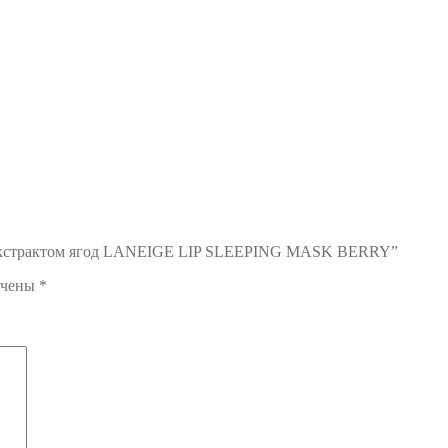
б с экстрактом ягод LANEIGE LIP SLEEPING MASK BERRY”
ечены
*