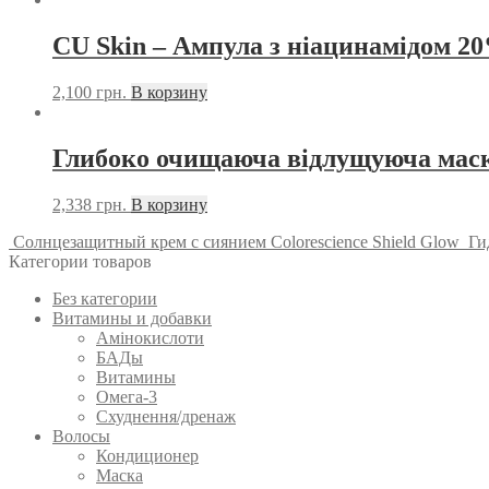
CU Skin – Ампула з ніацинамідом 20
2,100
грн.
В корзину
Глибоко очищаюча відлущуюча маск
2,338
грн.
В корзину
Солнцезащитный крем с сиянием Colorescience Shield Glow
Ги
Категории товаров
Без категории
Витамины и добавки
Амінокислоти
БАДы
Витамины
Омега-3
Схуднення/дренаж
Волосы
Кондиционер
Маска