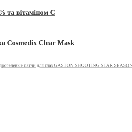
% та вітаміном C
а Cosmedix Clear Mask
дрогелевые патчи для глаз GASTON SHOOTING STAR SEAS