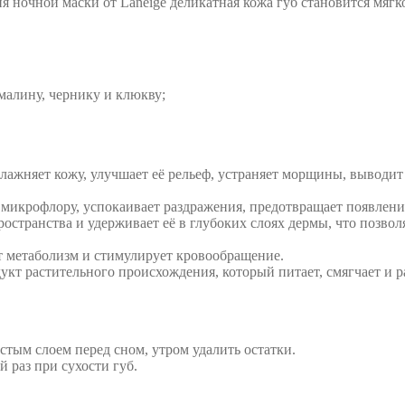
я ночной маски от Laneige деликатная кожа губ становится мягк
алину, чернику и клюкву;
жняет кожу, улучшает её рельеф, устраняет морщины, выводит 
 микрофлору, успокаивает раздражения, предотвращает появлен
остранства и удерживает её в глубоких слоях дермы, что позво
ет метаболизм и стимулирует кровообращение.
т растительного происхождения, который питает, смягчает и раз
стым слоем перед сном, утром удалить остатки.
 раз при сухости губ.