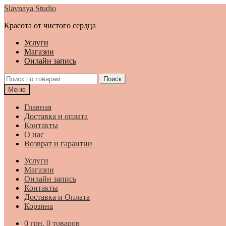
Перейти
Перейти
Slavnaya Studio
к
к
Красота от чистого сердца
навигации
содержимому
Услуги
Магазин
Онлайн запись
Искать:
Поиск
Меню
Главная
Доставка и оплата
Контакты
О нас
Возврат и гарантии
Услуги
Магазин
Онлайн запись
Контакты
Доставка и Оплата
Корзина
0
грн.
0 товаров