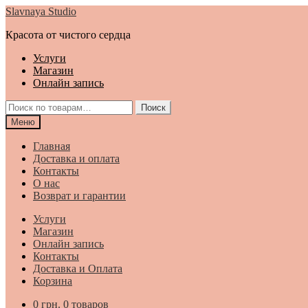
Перейти
Перейти
Slavnaya Studio
к
к
Красота от чистого сердца
навигации
содержимому
Услуги
Магазин
Онлайн запись
Искать:
Поиск
Меню
Главная
Доставка и оплата
Контакты
О нас
Возврат и гарантии
Услуги
Магазин
Онлайн запись
Контакты
Доставка и Оплата
Корзина
0
грн.
0 товаров