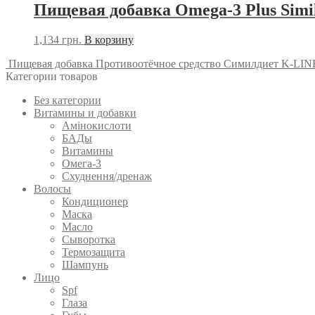
Пищевая добавка Omega-3 Plus Simil
1,134
грн.
В корзину
Пищевая добавка Противоотёчное средство Симилдиет K-LINFO
Категории товаров
Без категории
Витамины и добавки
Амінокислоти
БАДы
Витамины
Омега-3
Схуднення/дренаж
Волосы
Кондиционер
Маска
Масло
Сыворотка
Термозащита
Шампунь
Лицо
Spf
Глаза