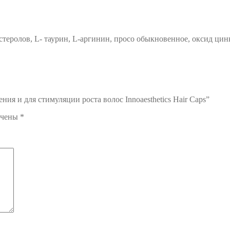
теролов, L- таурин, L-аргинин, просо обыкновенное, оксид цин
ия и для стимуляции роста волос Innoaesthetics Hair Caps”
ечены
*