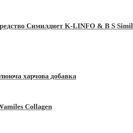
редство Симилдиет K-LINFO & B S Simil
ююча харчова добавка
amiles Collagen