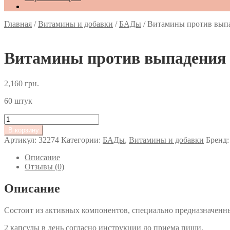
Главная
/
Витамины и добавки
/
БАДы
/
Витамины против выпаде
Витамины против выпадения и 
2,160
грн.
60 штук
Количество
товара
В корзину
Витамины
Артикул:
32274
Категории:
БАДы
,
Витамины и добавки
Бренд
против
выпадения
Описание
и
Отзывы (0)
для
стимуляции
Описание
роста
волос
Состоит из активных компонентов, специально предназначенны
Innoaesthetics
Hair
2 капсулы в день согласно инструкции до приема пищи.
Caps