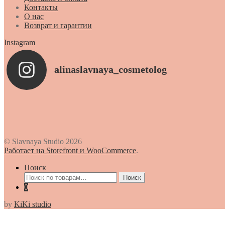
Контакты
О нас
Возврат и гарантии
Instagram
alinaslavnaya_cosmetolog
© Slavnaya Studio 2026
Работает на Storefront и WooCommerce
.
Поиск
Искать:
Поиск
0
by
KiKi studio