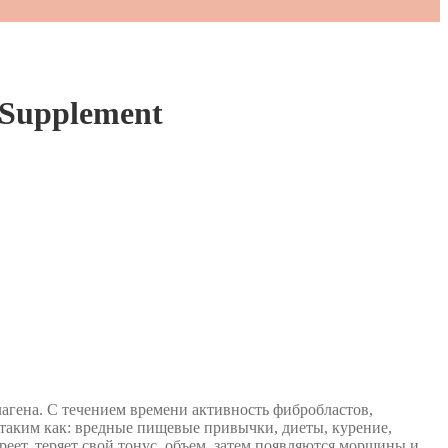
 Supplement
агена. С течением времени активность фибробластов,
 таким как: вредные пищевые привычки, диеты, курение,
еет, теряет свой тонус, объем, затем появляются морщины и