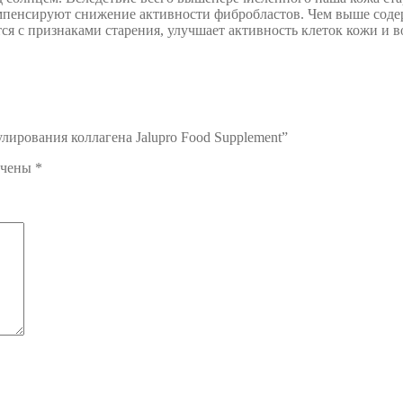
омпенсируют снижение активности фибробластов. Чем выше соде
тся с признаками старения, улучшает активность клеток кожи и в
лирования коллагена Jalupro Food Supplement”
ечены
*