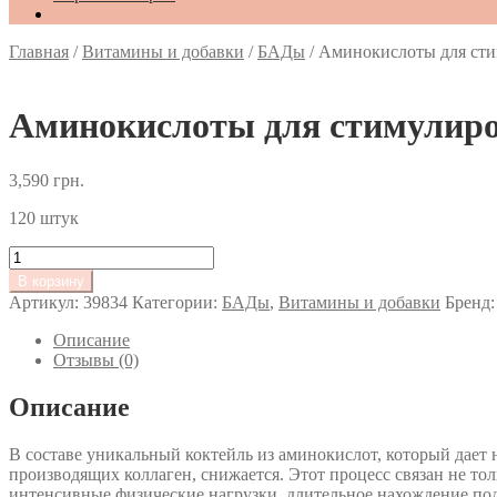
Главная
/
Витамины и добавки
/
БАДы
/
Аминокислоты для стим
Аминокислоты для стимулиров
3,590
грн.
120 штук
Количество
товара
В корзину
Аминокислоты
Артикул:
39834
Категории:
БАДы
,
Витамины и добавки
Бренд
для
стимулирования
Описание
коллагена
Отзывы (0)
Jalupro
Food
Описание
Supplement
В составе уникальный коктейль из аминокислот, который дает
производящих коллаген, снижается. Этот процесс связан не то
интенсивные физические нагрузки, длительное нахождение под