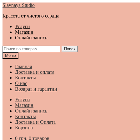
Перейти
Перейти
Slavnaya Studio
к
к
Красота от чистого сердца
навигации
содержимому
Услуги
Магазин
Онлайн запись
Искать:
Поиск
Меню
Главная
Доставка и оплата
Контакты
О нас
Возврат и гарантии
Услуги
Магазин
Онлайн запись
Контакты
Доставка и Оплата
Корзина
0
грн.
0 товаров