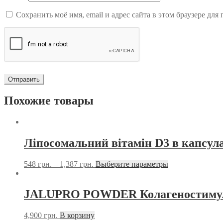
Сохранить моё имя, email и адрес сайта в этом браузере д
Похожие товары
Ліпосомальний вітамін D3 в капсула
548
грн.
–
1,387
грн.
Выберите параметры
JALUPRO POWDER Колагеностимул
4,900
грн.
В корзину