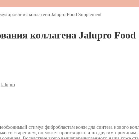
улирования коллагена Jalupro Food Supplement
ания коллагена Jalupro Food
:
Jalupro
 необходимый стимул фибробластам кожи для синтеза нового колл
лько со старением, он может происходить и по другим причинам,
 солнцем. Вследствие всего вышеперечисленного наша кожа стар