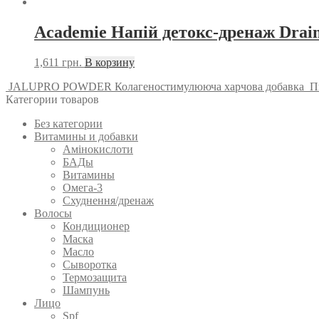
Academie Напій детокс-дренаж Drain
1,611
грн.
В корзину
JALUPRO POWDER Колагеностимулююча харчова добавка
П
Категории товаров
Без категории
Витамины и добавки
Амінокислоти
БАДы
Витамины
Омега-3
Схуднення/дренаж
Волосы
Кондиционер
Маска
Масло
Сыворотка
Термозащита
Шампунь
Лицо
Spf