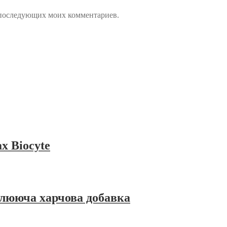
ля последующих моих комментариев.
х Biocyte
ююча харчова добавка