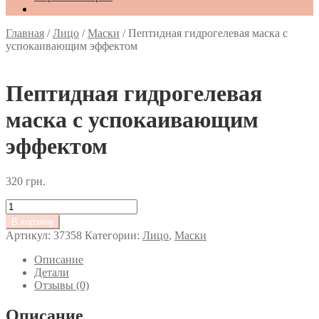
Главная
/
Лицо
/
Маски
/
Пептидная гидрогелевая маска с
успокаивающим эффектом
Пептидная гидрогелевая
маска с успокаивающим
эффектом
320
грн.
Количество
товара
В корзину
Пептидная
Артикул:
37358
Категории:
Лицо
,
Маски
гидрогелевая
маска
Описание
с
Детали
успокаивающим
Отзывы (0)
эффектом
Описание