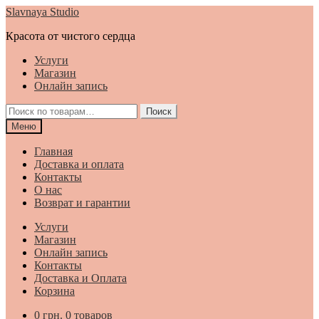
Перейти
Перейти
Slavnaya Studio
к
к
Красота от чистого сердца
навигации
содержимому
Услуги
Магазин
Онлайн запись
Искать:
Поиск
Меню
Главная
Доставка и оплата
Контакты
О нас
Возврат и гарантии
Услуги
Магазин
Онлайн запись
Контакты
Доставка и Оплата
Корзина
0
грн.
0 товаров