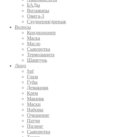
БАДы
Витамины
Омега-3
Схуднення/дренаж
Волосы
Кондиционер
Маска
Масло
Сыворотка
Термозащита
Шампунь
Лицо
Spf
Глаза
Губы
Демакияж
Крем
Макияж
Маски
Наборы
Очищение
Патчи
Пилинг
Сыворотка