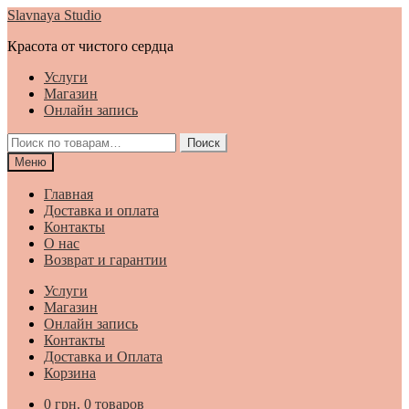
Перейти
Перейти
Slavnaya Studio
к
к
Красота от чистого сердца
навигации
содержимому
Услуги
Магазин
Онлайн запись
Искать:
Поиск
Меню
Главная
Доставка и оплата
Контакты
О нас
Возврат и гарантии
Услуги
Магазин
Онлайн запись
Контакты
Доставка и Оплата
Корзина
0
грн.
0 товаров