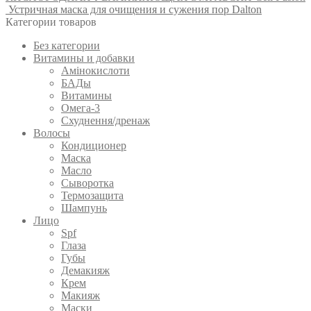
Устричная маска для очищения и сужения пор Dalton
Категории товаров
Без категории
Витамины и добавки
Амінокислоти
БАДы
Витамины
Омега-3
Схуднення/дренаж
Волосы
Кондиционер
Маска
Масло
Сыворотка
Термозащита
Шампунь
Лицо
Spf
Глаза
Губы
Демакияж
Крем
Макияж
Маски