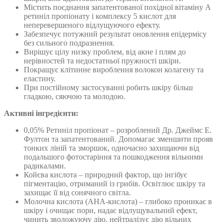
Містить поєднання запатентованої похідної вітаміну А
ретиніл пропіонату і комплексу 5 кислот для
неперевершеного відлущуючого ефекту.
Забезпечує потужний результат оновлення епідермісу
без сильного подразнення.
Вирішує цілу низку проблем, від акне і плям до
нерівностей та недостатньої пружності шкіри.
Покращує клітинне вироблення волокон колагену та
еластину.
При постійному застосуванні робить шкіру більш
гладкою, сяючою та молодою.
Активні інгредієнти:
0,05% Ретиніл пропіонат – розроблений Др. Джеймс Е.
Фултон та запатентований. Допомагає зменшити прояв
тонких ліній та зморшок, одночасно захищаючи від
подальшого фотостаріння та пошкодження вільними
радикалами.
Койєва кислота – природний фактор, що інгібує
пігментацію, отриманий із грибів. Освітлює шкіру та
захищає її від сонячного світла.
Молочна кислота (AHA-кислота) – глибоко проникає в
шкіру і очищає пори, надає відлущувальний ефект,
чинить зволожуючу дію, нейтралізує дію вільних