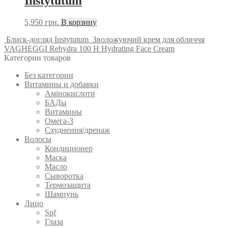
Instytutum
5,950
грн.
В корзину
Блиск-догляд Instytutum
Зволожуючий крем для обличчя
VAGHEGGI Rehydra 100 H Hydrating Face Cream
Категории товаров
Без категории
Витамины и добавки
Амінокислоти
БАДы
Витамины
Омега-3
Схуднення/дренаж
Волосы
Кондиционер
Маска
Масло
Сыворотка
Термозащита
Шампунь
Лицо
Spf
Глаза