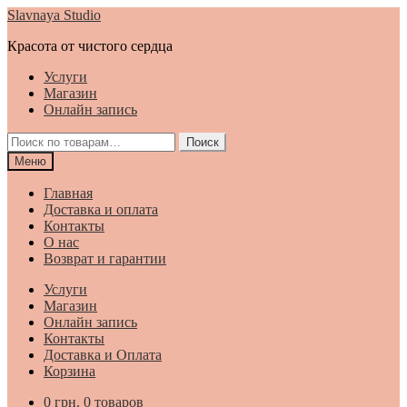
Перейти
Перейти
Slavnaya Studio
к
к
Красота от чистого сердца
навигации
содержимому
Услуги
Магазин
Онлайн запись
Искать:
Поиск
Меню
Главная
Доставка и оплата
Контакты
О нас
Возврат и гарантии
Услуги
Магазин
Онлайн запись
Контакты
Доставка и Оплата
Корзина
0
грн.
0 товаров