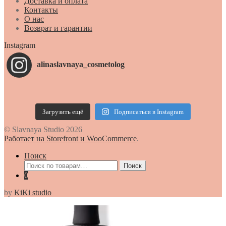
Доставка и оплата
Контакты
О нас
Возврат и гарантии
Instagram
alinaslavnaya_cosmetolog
Загрузить ещё
Подписаться в Instagram
© Slavnaya Studio 2026
Работает на Storefront и WooCommerce
.
Поиск
Искать:
Поиск
0
by
KiKi studio