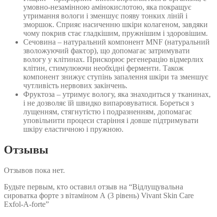
умовно-незамінною амінокислотою, яка покращує
утримання вологи і зменшує появу тонких ліній і
зморшок. Сприяє насиченню шкіри колагеном, завдяки
чому покрив стає гладкішим, пружнішим і здоровішим.
Сечовина – натуральний компонент MNF (натуральний
зволожуючий фактор), що допомагає затримувати
вологу у клітинах. Прискорює регенерацію відмерлих
клітин, стимулюючи необхідні ферменти. Також
компонент знижує ступінь запалення шкіри та зменшує
чутливість нервових закінчень.
Фруктоза – утримує вологу, яка знаходиться у тканинах,
і не дозволяє їй швидко випаровуватися. Бореться з
лущенням, стягнутістю і подразненням, допомагає
уповільнити процеси старіння і довше підтримувати
шкіру еластичною і пружною.
Отзывы
Отзывов пока нет.
Будьте первым, кто оставил отзыв на “Відлущувальна
сироватка форте з вітаміном А (3 рівень) Vivant Skin Care
Exfol-A-forte”