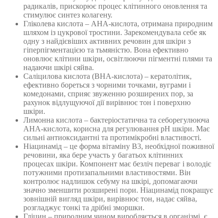
радикалів, прискорює процес клітинного оновлення та
стимулює синтез колагену.
Гліколева кислота – AHA-кислота, отримана природним
шляхом із цукрової тростини. Зарекомендувала себе як
одну з найдієвіших активних речовин для шкіри з
гіперпігментацією та тьмяністю. Вона ефективно
оновлює клітини шкіри, освітлюючи пігментні плями та
надаючи шкірі сяйва.
Саліцилова кислота (BHA-кислота) – кератолітик,
ефективно бореться з чорними точками, вуграми і
комедонами, сприяє звуженню розширених пор, за
рахунок відлущуючої дії вирівнює тон і поверхню
шкіри.
Лимонна кислота – бактеріостатична та себорегулююча
AHA-кислота, корисна для регулювання рН шкіри. Має
сильні антиоксидантні та протимікробні властивості.
Ніацинамід – це форма вітаміну В3, необхідної поживної
речовини, яка бере участь у багатьох клітинних
процесах шкіри. Компонент має безліч переваг і володіє
потужними протизапальними властивостями. Він
контролює надлишок себуму на шкірі, допомагаючи
значно зменшити розширені пори. Ніацинамід покращує
зовнішній вигляд шкіри, вирівнює тон, надає сяйва,
розгладжує тонкі та дрібні зморшки.
Гліцин – природним чином виробляється в організмі, є