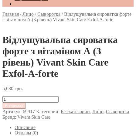
Главная
/
Лицо
/
Сыворотка
/
Відлущувальна сироватка форте
з вітаміном А (3 рівень) Vivant Skin Care Exfol-A-forte
Відлущувальна сироватка
форте з вітаміном А (3
рівень) Vivant Skin Care
Exfol-A-forte
5,630
грн.
Количество
товара
В корзину
Відлущувальна
Артикул:
69917
Категории:
Без категории
,
Лицо
,
Сыворотка
сироватка
Бренд:
Vivant Skin Care
форте
з
Описание
вітаміном
Отзывы (0)