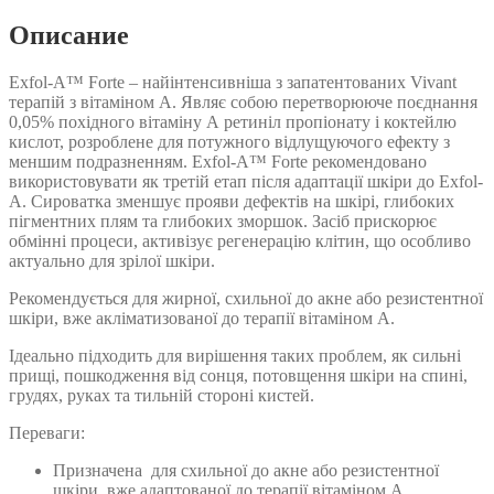
А
(3
Описание
рівень)
Vivant
Exfol-A™ Forte – найінтенсивніша з запатентованих Vivant
Skin
терапій з вітаміном А. Являє собою перетворююче поєднання
Care
0,05% похідного вітаміну А ретиніл пропіонату і коктейлю
Exfol-
кислот, розроблене для потужного відлущуючого ефекту з
A-
меншим подразненням. Exfol-A™ Forte рекомендовано
forte
використовувати як третій етап після адаптації шкіри до Exfol-
A. Сироватка зменшує прояви дефектів на шкірі, глибоких
пігментних плям та глибоких зморшок. Засіб прискорює
обмінні процеси, активізує регенерацію клітин, що особливо
актуально для зрілої шкіри.
Рекомендується для жирної, схильної до акне або резистентної
шкіри, вже акліматизованої до терапії вітаміном А.
Ідеально підходить для вирішення таких проблем, як сильні
прищі, пошкодження від сонця, потовщення шкіри на спині,
грудях, руках та тильній стороні кистей.
Переваги:
Призначена для схильної до акне або резистентної
шкіри, вже адаптованої до терапії вітаміном А.