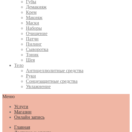
Губы
Демакияж
Крем
Макияж
Маски
Наборы
Очищение
Патчи
Пилинг
Сыворотка
Тоник
Шея
Тело
Антицеллюлитные средства
Руки
Сонцезащитные средства
Увлажнение
Меню
Услуги
Магазин
Онлайн запись
Главная