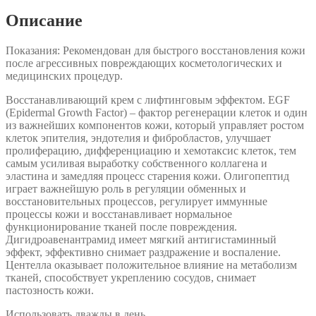
Tebiskin
Описание
Показания: Рекомендован для быстрого восстановления кожи
после агрессивных повреждающих косметологических и
медицинских процедур.
Восстанавливающий крем с лифтинговым эффектом. EGF
(Epidermal Growth Factor) – фактор регенерации клеток и один
из важнейших компонентов кожи, который управляет ростом
клеток эпителия, эндотелия и фибробластов, улучшает
пролиферацию, дифференциацию и хемотаксис клеток, тем
самым усиливая выработку собственного коллагена и
эластина и замедляя процесс старения кожи. Олигопептид
играет важнейшую роль в регуляции обменных и
восстановительных процессов, регулирует иммунные
процессы кожи и восстанавливает нормальное
функционирование тканей после повреждения.
Дигидроавенантрамид имеет мягкий антигистаминный
эффект, эффективно снимает раздражение и воспаление.
Центелла оказывает положительное влияние на метаболизм
тканей, способствует укреплению сосудов, снимает
пастозность кожи.
Использовать дважды в день.