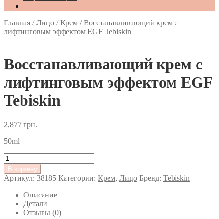
Главная
/
Лицо
/
Крем
/
Восстанавливающий крем с
лифтинговым эффектом EGF Tebiskin
Восстанавливающий крем с
лифтинговым эффектом EGF
Tebiskin
2,877
грн.
50ml
Количество
товара
В корзину
Восстанавливающий
Артикул:
38185
Категории:
Крем
,
Лицо
Бренд:
Tebiskin
крем
с
Описание
лифтинговым
Детали
эффектом
Отзывы (0)
EGF