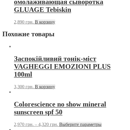
омолаживающая сыворотка
GLUAGE Tebiskin
2,890
грн.
В корзину
Похожие товары
Заспокійливий тонік-міст
VAGHEGGI EMOZIONI PLUS
100ml
3,300
грн.
В корзину
Colorescience no show mineral
sunscreen spf 50
2,970
грн.
–
4,320
грн.
Выберите параметры