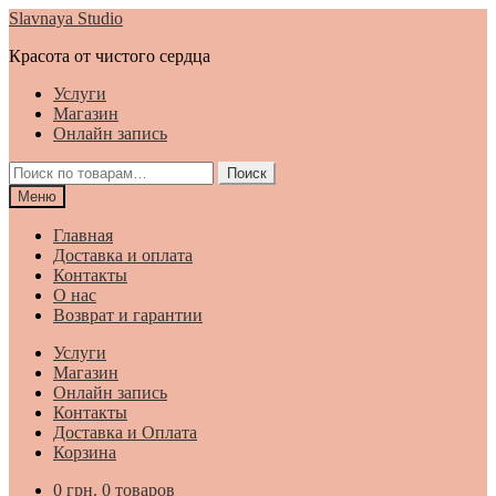
Перейти
Перейти
Slavnaya Studio
к
к
Красота от чистого сердца
навигации
содержимому
Услуги
Магазин
Онлайн запись
Искать:
Поиск
Меню
Главная
Доставка и оплата
Контакты
О нас
Возврат и гарантии
Услуги
Магазин
Онлайн запись
Контакты
Доставка и Оплата
Корзина
0
грн.
0 товаров