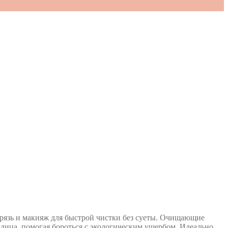
грязь и макияж для быстрой чистки без суеты. Очищающие
лица, помогая бороться с экологическим ущербом. Идеально