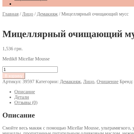
Главная
/
Лицо
/
Демакияж
/
Мицеллярный очищающий мусс
Мицеллярный очищающий му
1,536
грн.
Medik8 Micellar Mousse
Количество
товара
В корзину
Мицеллярный
Артикул:
39597
Категории:
Демакияж
,
Лицо
,
Очищение
Бренд
очищающий
мусс
Описание
Детали
Отзывы (0)
Описание
Смойте весь макяж с помощью Micellar Mousse, ультрамягкого,
мицеллы, пропитанные питательным оливковым маслом, нежно о