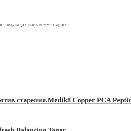
ля последующих моих комментариев.
тив старения.Medik8 Copper PCA Peptid
esh Balancing Toner