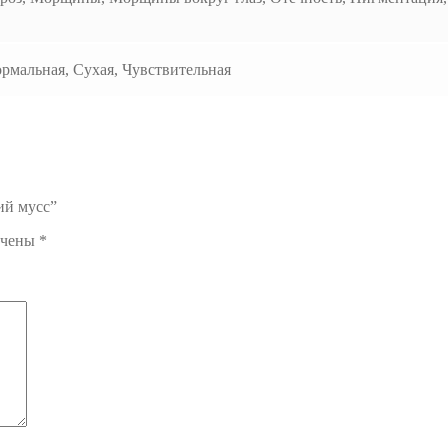
рмальная, Сухая, Чувствительная
ий мусс”
ечены
*