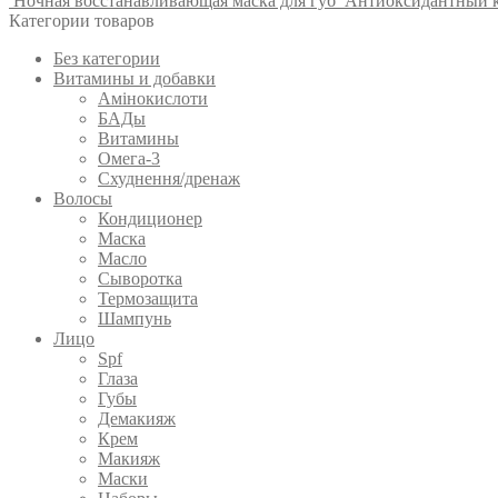
Ночная восстанавливающая маска для губ
Антиоксидантный к
Категории товаров
Без категории
Витамины и добавки
Амінокислоти
БАДы
Витамины
Омега-3
Схуднення/дренаж
Волосы
Кондиционер
Маска
Масло
Сыворотка
Термозащита
Шампунь
Лицо
Spf
Глаза
Губы
Демакияж
Крем
Макияж
Маски