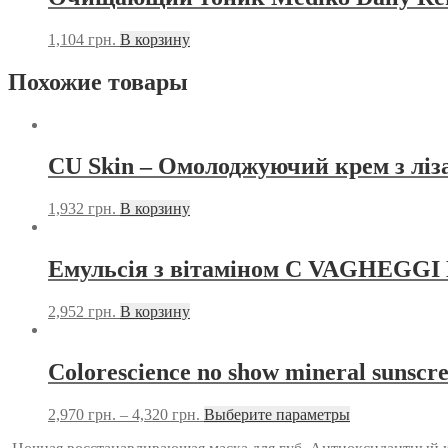
1,104
грн.
В корзину
Похожие товары
CU Skin – Омолоджуючий крем з ліз
1,932
грн.
В корзину
Емульсія з вітаміном С VAGHEGGI
2,952
грн.
В корзину
Colorescience no show mineral sunscre
2,970
грн.
–
4,320
грн.
Выберите параметры