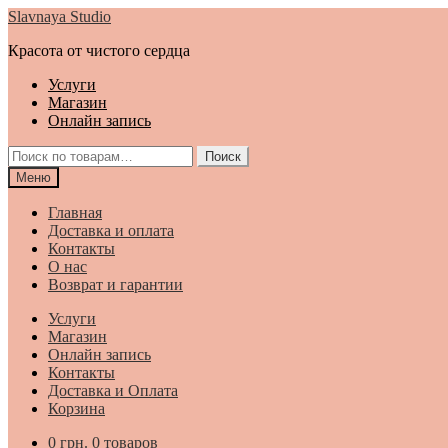
Перейти
Перейти
Slavnaya Studio
к
к
Красота от чистого сердца
навигации
содержимому
Услуги
Магазин
Онлайн запись
Искать:
Поиск
Меню
Главная
Доставка и оплата
Контакты
О нас
Возврат и гарантии
Услуги
Магазин
Онлайн запись
Контакты
Доставка и Оплата
Корзина
0
грн.
0 товаров