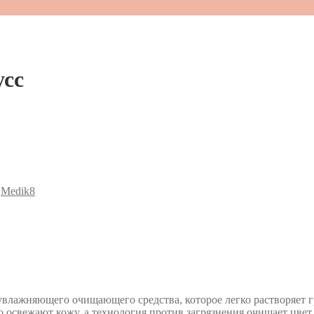
сс
:
Medik8
 увлажняющего очищающего средства, которое легко растворяет 
свежают кожу, а технология против загрязнения очищает цвет 