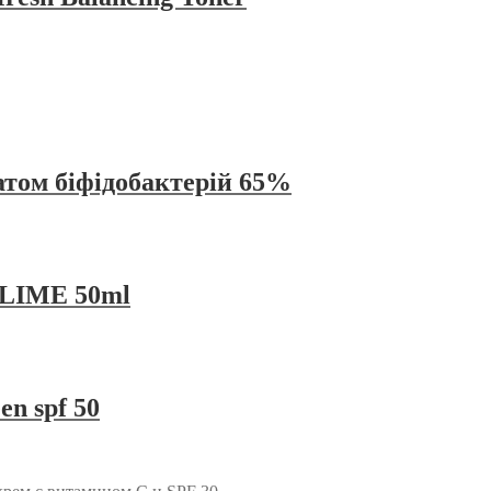
атом біфідобактерій 65%
 LIME 50ml
en spf 50