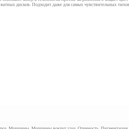
з ватных дисков. Подходит даже для самых чувствительных типо
роз, Морщины, Морщины вокруг глаз, Отечность, Пигментация, 