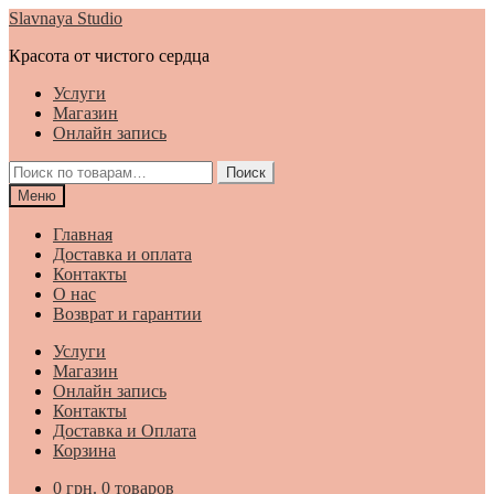
Перейти
Перейти
Slavnaya Studio
к
к
Красота от чистого сердца
навигации
содержимому
Услуги
Магазин
Онлайн запись
Искать:
Поиск
Меню
Главная
Доставка и оплата
Контакты
О нас
Возврат и гарантии
Услуги
Магазин
Онлайн запись
Контакты
Доставка и Оплата
Корзина
0
грн.
0 товаров