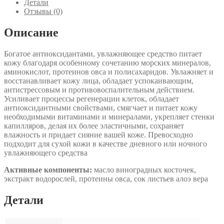
Детали
Vivant
Отзывы (0)
Skin
Care
Описание
Богатое антиоксидантами, увлажняющее средство питает
кожу благодаря особенному сочетанию морских минералов,
аминокислот, протеинов овса и полисахаридов. Увлажняет и
восстанавливает кожу лица, обладает успокаивающим,
антистрессовым и противовоспалительным действием.
Усиливает процессы регенерации клеток, обладает
антиоксидантными свойствами, смягчает и питает кожу
необходимыми витаминами и минералами, укрепляет стенки
капилляров, делая их более эластичными, сохраняет
влажность и придает сияние вашей коже. Превосходно
подходит для сухой кожи в качестве дневного или ночного
увлажняющего средства
Активные компоненты:
масло виноградных косточек,
экстракт водорослей, протеины овса, сок листьев алоэ вера
Детали