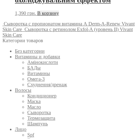
1,390
грн.
В корзину
Сыворотка с пропионатом витамина А Derm-A-Renew Vivant
Skin Care
Сыворотка с ретинолом Exfol-A (уровень II) Vivant
Skin Care
Категории товаров
Без категории
Витамины и добавки
Амінокислоти
БАДы
Витамины
Омега-3
Схуднення/дренаж
Волосы
Кондиционер
Маска
Масло
Сыворотка
Термозащита
Шампунь
Лицо
Spf