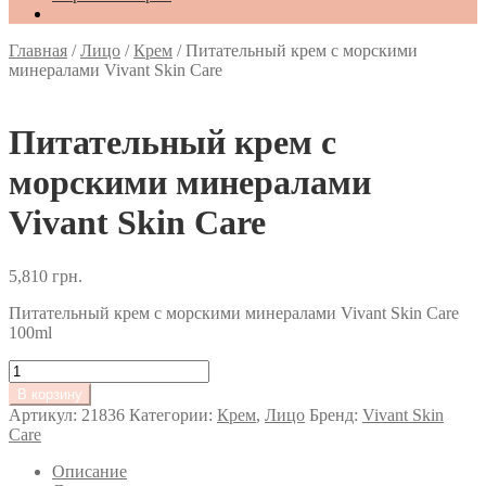
Главная
/
Лицо
/
Крем
/
Питательный крем с морскими
минералами Vivant Skin Care
Питательный крем с
морскими минералами
Vivant Skin Care
5,810
грн.
Питательный крем с морскими минералами Vivant Skin Care
100ml
Количество
товара
В корзину
Питательный
Артикул:
21836
Категории:
Крем
,
Лицо
Бренд:
Vivant Skin
крем
Care
с
морскими
Описание
минералами