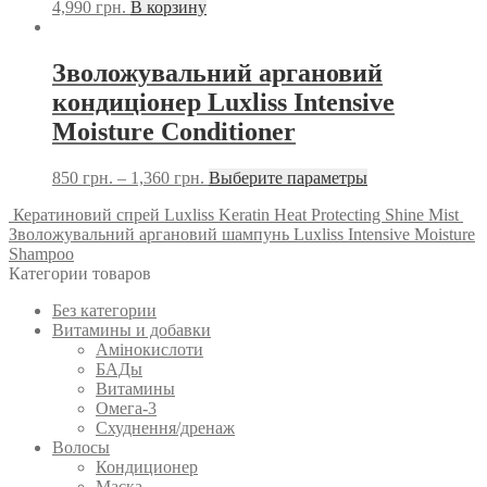
4,990
грн.
В корзину
Зволожувальний аргановий
кондиціонер Luxliss Intensive
Moisture Conditioner
850
грн.
–
1,360
грн.
Выберите параметры
Кератиновий спрей Luxliss Keratin Heat Protecting Shine Mist
Зволожувальний аргановий шампунь Luxliss Intensive Moisture
Shampoo
Категории товаров
Без категории
Витамины и добавки
Амінокислоти
БАДы
Витамины
Омега-3
Схуднення/дренаж
Волосы
Кондиционер
Маска