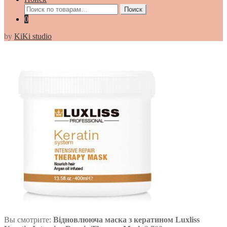
Искать:
Поиск
0
by
KiKi studio
Вы смотрите:
Відновлююча маска з кератином Luxliss