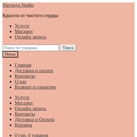
Перейти
Перейти
Slavnaya Studio
к
к
Красота от чистого сердца
навигации
содержимому
Услуги
Магазин
Онлайн запись
Искать:
Поиск
Меню
Главная
Доставка и оплата
Контакты
О нас
Возврат и гарантии
Услуги
Магазин
Онлайн запись
Контакты
Доставка и Оплата
Корзина
0
грн.
0 товаров