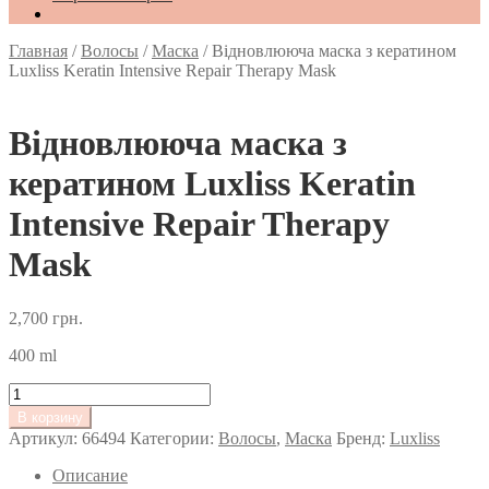
Главная
/
Волосы
/
Маска
/
Відновлююча маска з кератином
Luxliss Keratin Intensive Repair Therapy Mask
Відновлююча маска з
кератином Luxliss Keratin
Intensive Repair Therapy
Mask
2,700
грн.
400 ml
Количество
товара
В корзину
Відновлююча
Артикул:
66494
Категории:
Волосы
,
Маска
Бренд:
Luxliss
маска
з
Описание