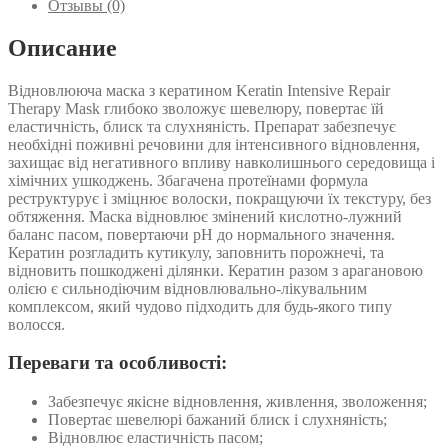
кератином
Отзывы (0)
Luxliss
Keratin
Описание
Intensive
Repair
Відновлююча маска з кератином Keratin Intensive Repair
Therapy
Therapy Mask глибоко зволожує шевелюру, повертає їй
Mask
еластичність, блиск та слухняність. Препарат забезпечує
необхідні поживні речовини для інтенсивного відновлення,
захищає від негативного впливу навколишнього середовища і
хімічних ушкоджень. Збагачена протеїнами формула
реструктурує і зміцнює волоски, покращуючи їх текстуру, без
обтяження. Маска відновлює змінений кислотно-лужний
баланс пасом, повертаючи pH до нормального значення.
Кератин розгладить кутикулу, заповнить порожнечі, та
відновить пошкоджені ділянки. Кератин разом з арагановою
олією є сильнодіючим відновлювально-лікувальним
комплексом, який чудово підходить для будь-якого типу
волосся.
Переваги та особливості:
Забезпечує якісне відновлення, живлення, зволоження;
Повертає шевелюрі бажаний блиск і слухняність;
Відновлює еластичність пасом;