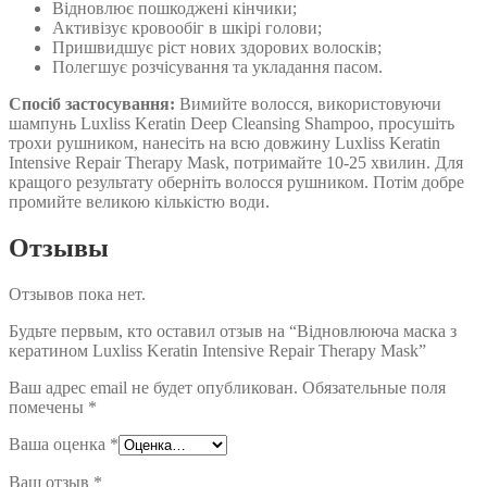
Відновлює пошкоджені кінчики;
Активізує кровообіг в шкірі голови;
Пришвидшує ріст нових здорових волосків;
Полегшує розчісування та укладання пасом.
Спосіб застосування:
Вимийте волосся, використовуючи
шампунь Luxliss Keratin Deep Cleansing Shampoo, просушіть
трохи рушником, нанесіть на всю довжину Luxliss Keratin
Intensive Repair Therapy Mask, потримайте 10-25 хвилин. Для
кращого результату оберніть волосся рушником. Потім добре
промийте великою кількістю води.
Отзывы
Отзывов пока нет.
Будьте первым, кто оставил отзыв на “Відновлююча маска з
кератином Luxliss Keratin Intensive Repair Therapy Mask”
Ваш адрес email не будет опубликован.
Обязательные поля
помечены
*
Ваша оценка
*
Ваш отзыв
*