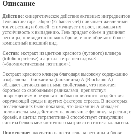
Описание
бровей
Jalupro
Действие:
синергетическое действие активных ингредиентов
Enhancer
Гель-активатора Jalupro (Enhancer Gel) повышает жизненный
Gel
тонус ресниц и бровей, стимулирует их рост, повышая их
for
устойчивость к выпадению. Гель придает объем и удлиняет
Eyelashes
ресницы, приводит в порядок брови, и они обретают более
компактный внешний вид.
Состав:
экстракт из цветков красного (лугового) клевера
(trifolium pretense) и ацетил тетра пептидом-3
(«биомиметическим пептидом»).
Экстракт красного клевера благодаря высокому содержанию
изофлавона – биоханина (биоканина) А (Biochanin А)
обладает антиоксидантными свойствами, что помогает
бороться со свободными радикалами, препятствуя
повреждениям в результате неблагоприятного воздействия
окружающей среды и других факторов стресса. В некоторых
исследованиях было показано, что биоханин А обладает
положительным действием на волосяные фолликулы ресниц и
бровей, а ацетил тетрапептида-3 способствует стимуляции
синтеза белков межклеточного матрикса и синтеза коллагена.
Применение:
аккуратно нанести гель на ресницы и брови.