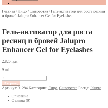
Главная
/
Лицо
/
Сыворотка
/
Гель-активатор для роста ресниц
и бровей Jalupro Enhancer Gel for Eyelashes
Гель-активатор для роста
ресниц и бровей Jalupro
Enhancer Gel for Eyelashes
2,820
грн.
9 ml
Количество
товара
В корзину
Гель-
Артикул:
31284
Категории:
Лицо
,
Сыворотка
Бренд:
Jalupro
активатор
для
Описание
роста
Отзывы (0)
ресниц
и