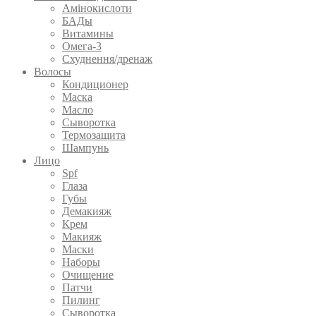
Амінокислоти
БАДы
Витамины
Омега-3
Схуднення/дренаж
Волосы
Кондиционер
Маска
Масло
Сыворотка
Термозащита
Шампунь
Лицо
Spf
Глаза
Губы
Демакияж
Крем
Макияж
Маски
Наборы
Очищение
Патчи
Пилинг
Сыворотка