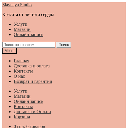
Перейти
Перейти
Slavnaya Studio
к
к
Красота от чистого сердца
навигации
содержимому
Услуги
Магазин
Онлайн запись
Искать:
Поиск
Меню
Главная
Доставка и оплата
Контакты
О нас
Возврат и гарантии
Услуги
Магазин
Онлайн запись
Контакты
Доставка и Оплата
Корзина
0
грн.
0 товаров