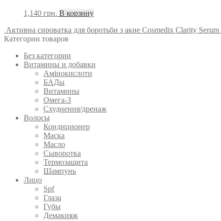
1,140
грн.
В корзину
Активна сироватка для боротьби з акне Cosmedix Clarity Serum
Категории товаров
Без категории
Витамины и добавки
Амінокислоти
БАДы
Витамины
Омега-3
Схуднення/дренаж
Волосы
Кондиционер
Маска
Масло
Сыворотка
Термозащита
Шампунь
Лицо
Spf
Глаза
Губы
Демакияж