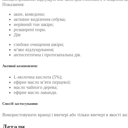
Показання:
акне, комедони;
активне виділення себума;
нерівний тон шкіри;
розширені пори.
Дія:
глибоке очищення шкіри;
м’яке відлущування;
антисептична і протизапальна дія.
Активні компоненти:
L-молочна кислота (5%);
ефірне масло м’яти перцевої;
масло чайного дерева;
ефірне масло лаванди.
Спосіб застосування:
Використовувати вранці і ввечері або тільки ввечері в якості 
Детали