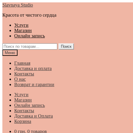
Перейти
Перейти
Slavnaya Studio
к
к
Красота от чистого сердца
навигации
содержимому
Услуги
Магазин
Онлайн запись
Искать:
Поиск
Меню
Главная
Доставка и оплата
Контакты
О нас
Возврат и гарантии
Услуги
Магазин
Онлайн запись
Контакты
Доставка и Оплата
Корзина
0
грн.
0 товаров