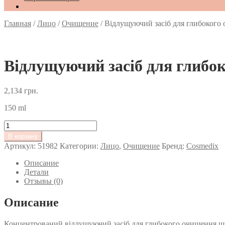
Главная
/
Лицо
/
Очищение
/
Відлущуючий засіб для глибокого 
Відлущуючий засіб для глибок
2,134
грн.
150 ml
Количество
товара
В корзину
Відлущуючий
Артикул:
51982
Категории:
Лицо
,
Очищение
Бренд:
Cosmedix
засіб
для
Описание
глибокого
Детали
очищення
Отзывы (0)
шкіри
Cosmedix
Описание
Purity
Clean
Концентрований відлущуючий засіб для глибокого очищення ш