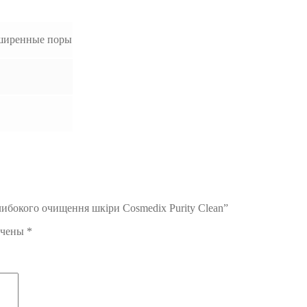
сширенные поры
либокого очищення шкіри Cosmedix Purity Clean”
ечены
*