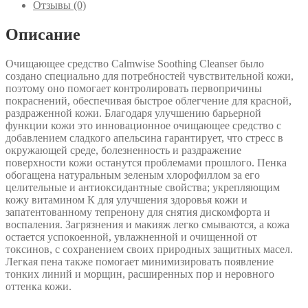
кожи
Отзывы (0)
CALMWISE
SOOTHING
Описание
CLEANSER
Medik8
Очищающее средство Calmwise Soothing Cleanser было
создано специально для потребностей чувствительной кожи,
поэтому оно помогает контролировать первопричины
покраснений, обеспечивая быстрое облегчение для красной,
раздраженной кожи. Благодаря улучшению барьерной
функции кожи это инновационное очищающее средство с
добавлением сладкого апельсина гарантирует, что стресс в
окружающей среде, болезненность и раздражение
поверхности кожи останутся проблемами прошлого. Пенка
обогащена натуральным зеленым хлорофиллом за его
целительные и антиоксидантные свойства; укрепляющим
кожу витамином К для улучшения здоровья кожи и
запатентованному тепренону для снятия дискомфорта и
воспаления. Загрязнения и макияж легко смываются, а кожа
остается успокоенной, увлажненной и очищенной от
токсинов, с сохранением своих природных защитных масел.
Легкая пена также помогает минимизировать появление
тонких линий и морщин, расширенных пор и неровного
оттенка кожи.