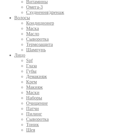
Витамины
Омега-3
Схуднення/дренаж
Волосы
Кондиционер
Маска
Масло
Сыворотка
Термозащита
Шампунь
Лицо
Spf
Глаза
Губы
Демакияж
Крем
Макияж
Маски
Наборы
Очищение
Патчи
Пилинг
Сыворотка
Тоник
Шея