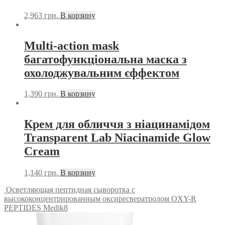
2,963
грн.
В корзину
Multi-action mask
багатофункціональна маска з
охолоджувальним єффектом
1,390
грн.
В корзину
Крем для обличчя з ніацинамідом
Transparent Lab Niacinamide Glow
Cream
1,140
грн.
В корзину
Осветляющая пептидная сыворотка с
высококонцентрированным оксиресвератролом OXY-R
PEPTIDES Medik8