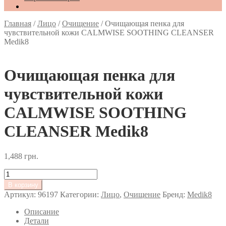
Главная
/
Лицо
/
Очищение
/
Очищающая пенка для
чувствительной кожи CALMWISE SOOTHING CLEANSER
Medik8
Очищающая пенка для
чувствительной кожи
CALMWISE SOOTHING
CLEANSER Medik8
1,488
грн.
Количество
товара
В корзину
Очищающая
Артикул:
96197
Категории:
Лицо
,
Очищение
Бренд:
Medik8
пенка
для
Описание
чувствительной
Детали