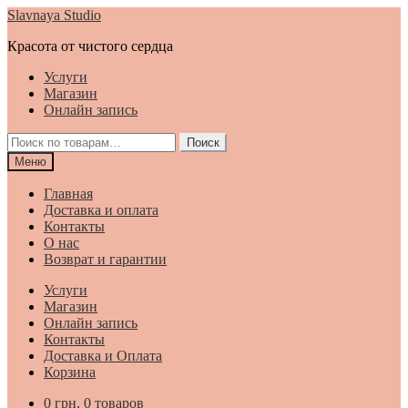
Перейти
Перейти
Slavnaya Studio
к
к
Красота от чистого сердца
навигации
содержимому
Услуги
Магазин
Онлайн запись
Искать:
Поиск
Меню
Главная
Доставка и оплата
Контакты
О нас
Возврат и гарантии
Услуги
Магазин
Онлайн запись
Контакты
Доставка и Оплата
Корзина
0
грн.
0 товаров