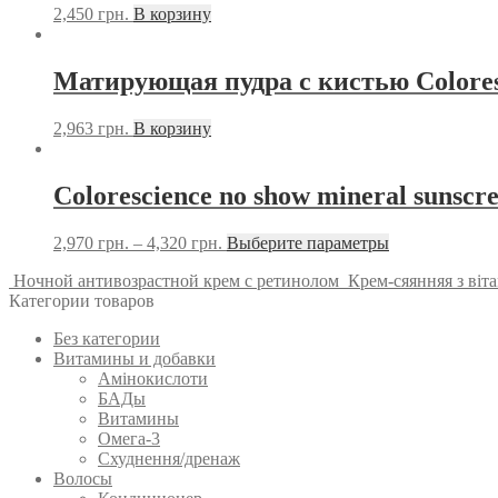
2,450
грн.
В корзину
Матирующая пудра с кистью Colores
2,963
грн.
В корзину
Colorescience no show mineral sunscre
2,970
грн.
–
4,320
грн.
Выберите параметры
Ночной антивозрастной крем с ретинолом
Крем-сяянняя з 
Категории товаров
Без категории
Витамины и добавки
Амінокислоти
БАДы
Витамины
Омега-3
Схуднення/дренаж
Волосы