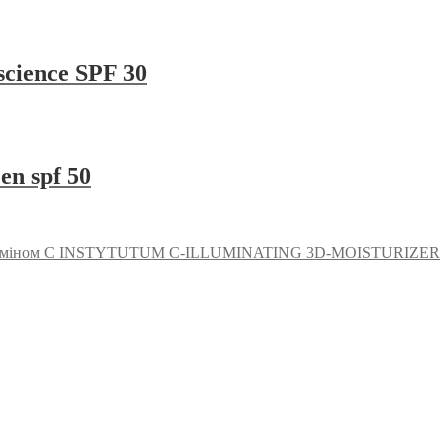
cience SPF 30
en spf 50
вітаміном С INSTYTUTUM C-ILLUMINATING 3D-MOISTURIZER