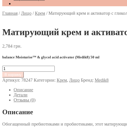
Главная
/
Лицо
/
Крем
/
Матирующий крем и активатор с глико
Матирующий крем и активато
2,784
грн.
balance Moisturise™ & glycol acid activator (Medik8) 50 ml
Количество
товара
В корзину
Матирующий
Артикул:
78247
Категории:
Крем
,
Лицо
Бренд:
Medik8
крем
и
Описание
активатор
Детали
с
Отзывы (0)
гликолевой
кислотой
Описание
Обогащенный пребиотиками и пробиотиками, этот матирующий 