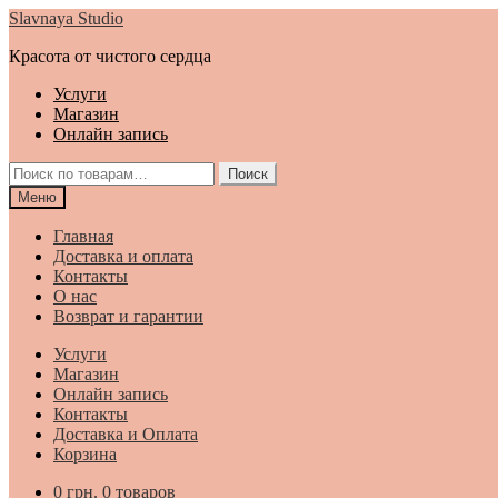
Перейти
Перейти
Slavnaya Studio
к
к
Красота от чистого сердца
навигации
содержимому
Услуги
Магазин
Онлайн запись
Искать:
Поиск
Меню
Главная
Доставка и оплата
Контакты
О нас
Возврат и гарантии
Услуги
Магазин
Онлайн запись
Контакты
Доставка и Оплата
Корзина
0
грн.
0 товаров