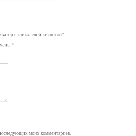
иватор с гликолевой кислотой”
ечены
*
ля последующих моих комментариев.