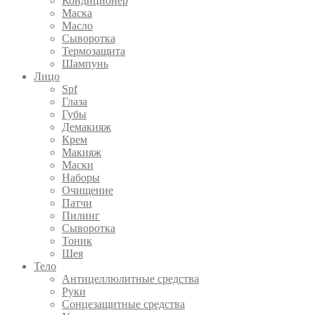
Кондиционер
Маска
Масло
Сыворотка
Термозащита
Шампунь
Лицо
Spf
Глаза
Губы
Демакияж
Крем
Макияж
Маски
Наборы
Очищение
Патчи
Пилинг
Сыворотка
Тоник
Шея
Тело
Антицеллюлитные средства
Руки
Сонцезащитные средства