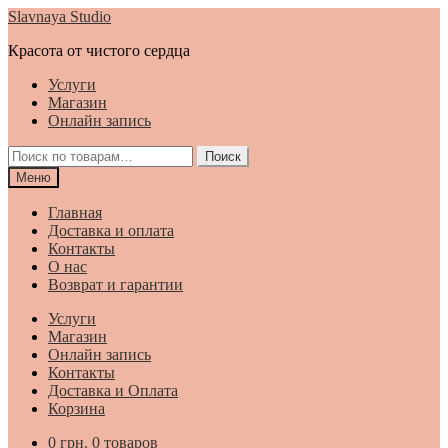
Перейти
Перейти
Slavnaya Studio
к
к
Красота от чистого сердца
навигации
содержимому
Услуги
Магазин
Онлайн запись
Искать:
Поиск
Меню
Главная
Доставка и оплата
Контакты
О нас
Возврат и гарантии
Услуги
Магазин
Онлайн запись
Контакты
Доставка и Оплата
Корзина
0
грн.
0 товаров