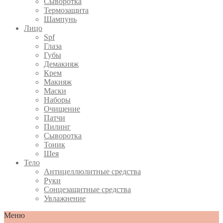
Сыворотка
Термозащита
Шампунь
Лицо
Spf
Глаза
Губы
Демакияж
Крем
Макияж
Маски
Наборы
Очищение
Патчи
Пилинг
Сыворотка
Тоник
Шея
Тело
Антицеллюлитные средства
Руки
Сонцезащитные средства
Увлажнение
Меню