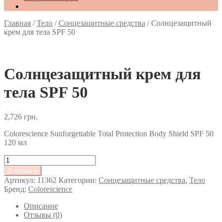
Главная
/
Тело
/
Сонцезащитные средства
/
Солнцезащитный
крем для тела SPF 50
Солнцезащитный крем для
тела SPF 50
2,726
грн.
Colorescience Sunforgettable Total Protection Body Shield SPF 50
120 мл
Количество
товара
В корзину
Солнцезащитный
Артикул:
11362
Категории:
Сонцезащитные средства
,
Тело
крем
Бренд:
Colorescience
для
тела
Описание
SPF
Отзывы (0)
50