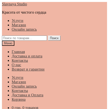
Перейти
Перейти
Slavnaya Studio
к
к
Красота от чистого сердца
навигации
содержимому
Услуги
Магазин
Онлайн запись
Искать:
Поиск
Меню
Главная
Доставка и оплата
Контакты
О нас
Возврат и гарантии
Услуги
Магазин
Онлайн запись
Контакты
Доставка и Оплата
Корзина
0
грн.
0 товаров