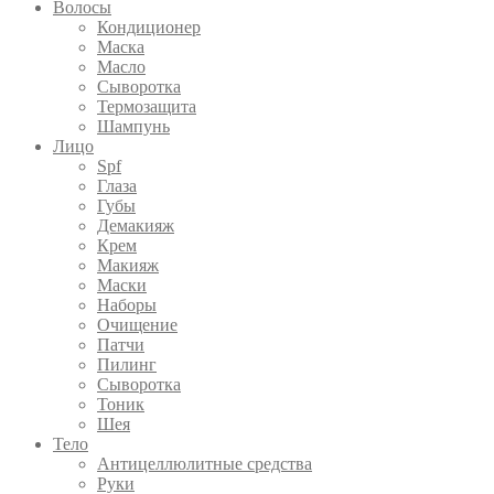
Волосы
Кондиционер
Маска
Масло
Сыворотка
Термозащита
Шампунь
Лицо
Spf
Глаза
Губы
Демакияж
Крем
Макияж
Маски
Наборы
Очищение
Патчи
Пилинг
Сыворотка
Тоник
Шея
Тело
Антицеллюлитные средства
Руки