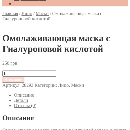
Главная
/
Лицо
/
Маски
/
Омолаживающая маска с
Гиалуроновой кислотой
Омолаживающая маска с
Гиалуроновой кислотой
250
грн.
Количество
товара
В корзину
Омолаживающая
Артикул:
28293
Категории:
Лицо
,
Маски
маска
с
Описание
Гиалуроновой
Детали
кислотой
Отзывы (0)
Описание