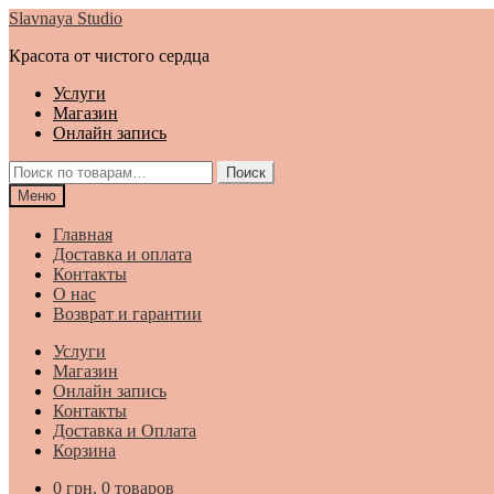
Перейти
Перейти
Slavnaya Studio
к
к
Красота от чистого сердца
навигации
содержимому
Услуги
Магазин
Онлайн запись
Искать:
Поиск
Меню
Главная
Доставка и оплата
Контакты
О нас
Возврат и гарантии
Услуги
Магазин
Онлайн запись
Контакты
Доставка и Оплата
Корзина
0
грн.
0 товаров